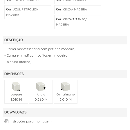
Cor:
AZUL PETROLEO/
Cor:
CINZA/ MADEIRA
MADEIRA
Cor:
CINZA TITANEO/
MADEIRA
DESCRIÇÃO
- Cama montessoriana com pezinho madeira;
- Cama em mdf com palitos em madeira;
- pintura atoxica;
DIMENSÕES
Largura
Altura
Comprimento
1,010 M
0,560 M
2,010 M
DOWNLOADS
Instruções para montagem