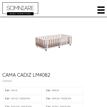
EMPRESA
PRODUTOS
AMBIENTES
ARMÁRIOS
LOJA ONLINE
BERÇOS
ONDE COMPRAR
CAMAS
ÁREA RESTRITA
CÔMODAS
CONTATO
KIDS
CAMA CADIZ LM4082
IDIOMA
ACESSÓRIOS
CAMAS
INGLÊS
Cor:
NEVE
Cor:
AREIA
ESPANHOL
Cor:
NEVE/ MADEIRA
Cor:
AREIA/ MADEIRA
Cor:
RENDA/ MADEIRA
Cor:
ROSE/ MADEIRA